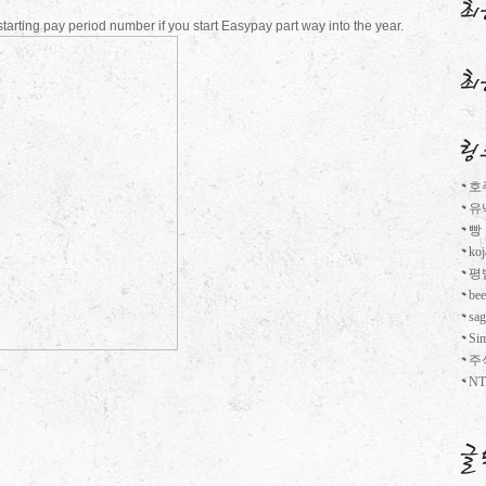
t starting pay period number if you start Easypay part way into the year.
호
유
빵
koj
평
bee
sag
Si
주
NT