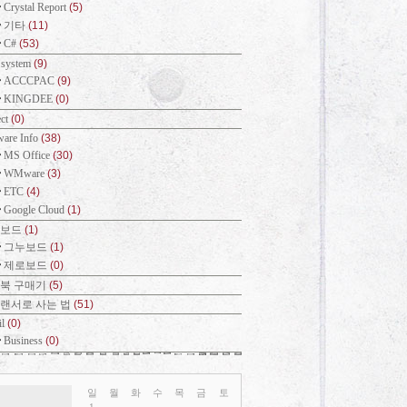
Crystal Report
(5)
기타
(11)
C#
(53)
 system
(9)
ACCCPAC
(9)
KINGDEE
(0)
ect
(0)
ware Info
(38)
MS Office
(30)
WMware
(3)
ETC
(4)
Google Cloud
(1)
개보드
(1)
그누보드
(1)
제로보드
(0)
북 구매기
(5)
랜서로 사는 법
(51)
il
(0)
Business
(0)
일
월
화
수
목
금
토