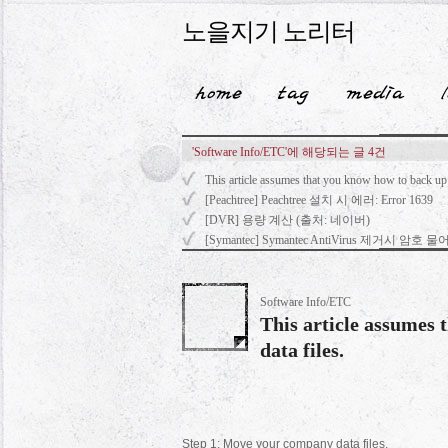
노을지기 노리터
'Software Info/ETC'에 해당되는 글 4건
This article assumes that you know how to back up 
[Peachtree] Peachtree 설치 시 에러: Error 1639
[DVR] 용량 계산 (출처: 네이버)
[Symantec] Symantec AntiVirus 제거시 암호
Software Info/ETC
This article assumes
data files.
Step 1: Move your company data files.