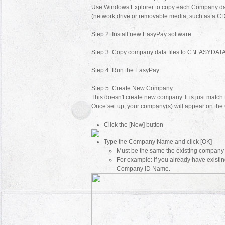
Use Windows Explorer to copy each Company data
(network drive or removable media, such as a CD
Step 2: Install new EasyPay software.
Step 3: Copy company data files to C:\EASYDATA 
Step 4: Run the EasyPay.
Step 5: Create New Company.
This doesn't create new company. It is just match
Once set up, your company(s) will appear on th
Click the [New] button
Type the Company Name and click [OK]
Must be the same the existing company
For example: If you already have ex
Company ID Name.