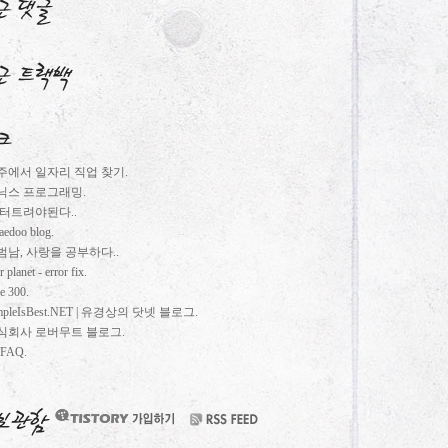
주에서 일자리 직업 찾기.
닉스 프로그래밍.
 터트려야된다..
aedoo blog.
범남, 사랑을 공부하다..
r planet - error fix.
e 300.
mpleIsBest.NET | 유경상의 닷넷 블로그.
식회사 로버무트 블로그.
FAQ.