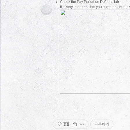
Check the Pay Period on Defaults tab
It is very important that you enter the correc
공감
구독하기