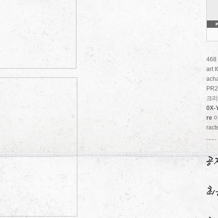
468
art
acha
PR2
크리
0X-Y
re
ract