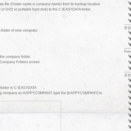
 file (Folder name is company name) from its backup location
 or DVD or portable hard disk) to the C:\EASYDATA folder.
운영
folder of new computer.
Net
 the company folder.
e Company Folders screen.
프
 folder in C:\EASYDATA
isting company as HAPPYCOMPANY, type the [HAPPYCOMPANY] in