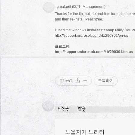
gmalaret
(IS/IT--Management)
Thanks for the tip, but the problem turned to be re
and then re-install Peachtree.
I used the windows installer cleanup utility. You 
http://support.microsoft.com/kb/290301/en-us
프로그램
http://support.microsoft.com/kb/290301/en-us
공감
구독하기
노을지기 노리터