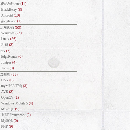
iPad&iPhone
(11)
BlackBerry
(8)
Android
(10)
google app
(1)
체제(OS)
(53)
Windows
(25)
Linux
(26)
기타
(2)
work
(7)
EdgeRouter
(0)
Juniper
(4)
Tools
(3)
로그래밍
(99)
USN
(0)
myMP3P(TM)
(3)
AVR
(2)
OpenCV
(1)
Windows Mobile 5
(4)
MS-SQL
(9)
.NET Framework
(2)
MySQL
(0)
PHP
(9)