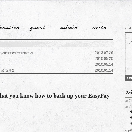
total
2013.07.26
your EasyPay data files.
2010.05.20
2010.05.14
2
2010.05.14
 물어볼 경우
 that you know how to back up your EasyPay
노리
노
app