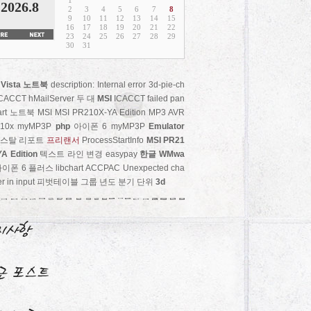
1
2026.8
2
3
4
5
6
7
8
9
10
11
12
13
14
15
16
17
18
19
20
21
22
23
24
25
26
27
28
29
30
31
Vista
노트북
description: Internal error
3d-pie-ch
ICACCT
hMailServer
두 대
MSI
ICACCT failed
pan
rt
노트북 MSI MSI PR210X-YA Edition MP3 AVR
10x myMP3P
php
아이폰 6
myMP3P
Emulator
스탈 리포트
프리랜서
ProcessStartInfo
MSI PR21
A Edition
텍스트 라인 변경
easypay
한글
WMwa
아이폰 6 플러스
libchart
ACCPAC
Unexpected cha
er in input
피벗테이블 그룹 년도 분기 단위
3d